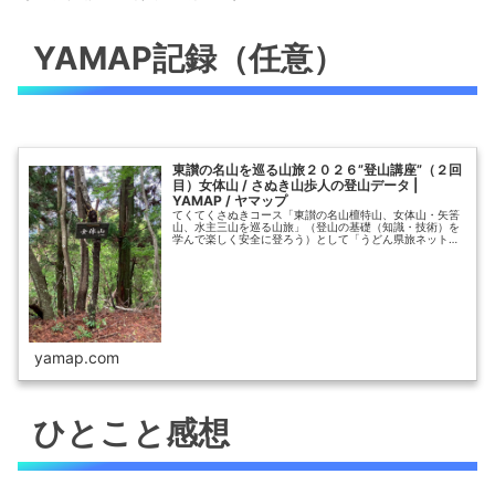
YAMAP記録（任意）
東讃の名山を巡る山旅２０２６”登山講座”（２回
目）女体山 / さぬき山歩人の登山データ |
YAMAP / ヤマップ
てくてくさぬきコース「東讃の名山檀特山、女体山・矢筈
山、水主三山を巡る山旅」（登山の基礎（知識・技術）を
学んで楽しく安全に登ろう）として「うどん県旅ネット」
に掲載し、４月18日（土）・５月23（土）・６月13日
（土）の3回に分けて東讃の檀
yamap.com
ひとこと感想