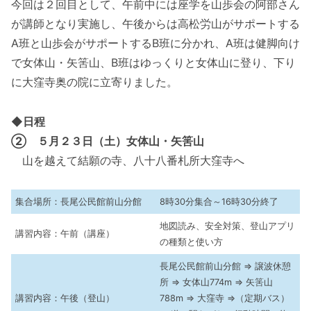
今回は２回目として、午前中には座学を山歩会の阿部さん
が講師となり実施し、午後からは高松労山がサポートする
A班と山歩会がサポートするB班に分かれ、A班は健脚向け
で女体山・矢筈山、B班はゆっくりと女体山に登り、下り
に大窪寺奥の院に立寄りました。
◆
日程
② ５月２３日（土）女体山・矢筈山
山を越えて結願の寺、八十八番札所大窪寺へ
集合場所：長尾公民館前山分館
8時30分集合～16時30分終了
地図読み、安全対策、登山アプリ
講習内容：午前（講座）
の種類と使い方
長尾公民館前山分館 ⇒ 譲波休憩
所 ⇒ 女体山774m ⇒ 矢筈山
講習内容：午後（登山）
788m ⇒ 大窪寺 ⇒（定期バス）