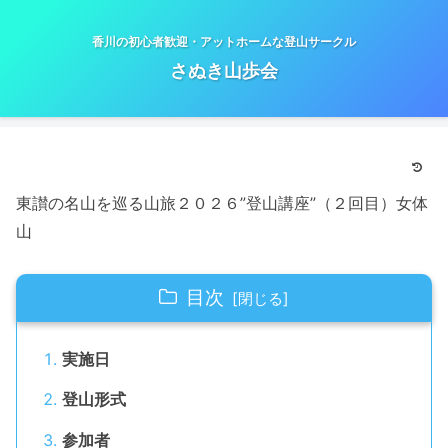
香川の初心者歓迎・アットホームな登山サークル
さぬき山歩会
東讃の名山を巡る山旅２０２６”登山講座”（２回目）女体
山
目次
実施日
登山形式
参加者