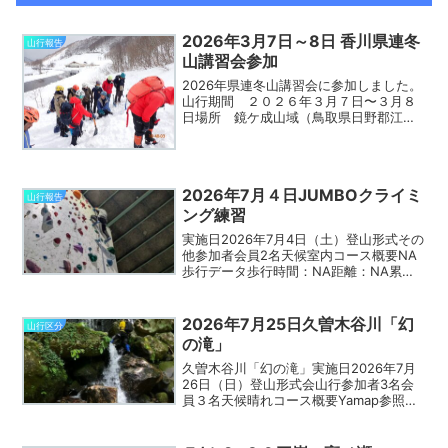
2026年3月7日～8日 香川県連冬
山行報告
山講習会参加
2026年県連冬山講習会に参加しました。
山行期間 ２０２６年３月７日〜３月８
日場所 鏡ケ成山域（鳥取県日野郡江府
町）参加者 ９名内容３月７日 座学
雪崩講習会、懇親会３月８日 屋外実地
訓練 ビーコンを使用した捜索訓練、弱
層テスト冬山歩行訓練
2026年7月４日JUMBOクライミ
山行報告
ング練習
実施日2026年7月4日（土）登山形式その
他参加者会員2名天候室内コース概要NA
歩行データ歩行時間：NA距離：NA累積
標高：NA難易度の目安：一般向け山行コ
メントクライミング練習報告本日は予定
していた嶽山（岩場の歩き方訓練）が中
2026年7月25日久曽木谷川「幻
山行区分
止となったた...
の滝」
久曽木谷川「幻の滝」実施日2026年7月
26日（日）登山形式会山行参加者3名会
員３名天候晴れコース概要Yamap参照歩
行データ歩行時間：Yamap参照距離：
Yamap参照累積標高：Yamap参照難易度