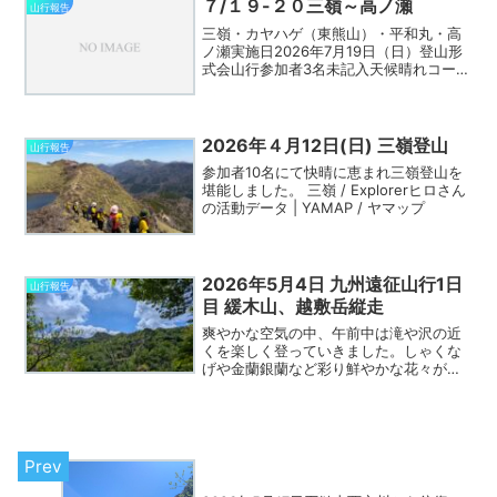
の目安：一般向け山行コメント※山行コメ
７/１９-２０三嶺～高ノ瀬
山行報告
ン...
三嶺・カヤハゲ（東熊山）・平和丸・高
ノ瀬実施日2026年7月19日（日）登山形
式会山行参加者3名未記入天候晴れコース
概要７/１９名頃登山口～ダケモミの丘～
三嶺ヒュッテ７/２０三嶺ヒュッテ～三嶺
～カヤハゲ（東熊山）～平和丸～高ノ瀬
～白石～二重...
2026年４月12日(日) 三嶺登山
山行報告
参加者10名にて快晴に恵まれ三嶺登山を
堪能しました。 三嶺 / Explorerヒロさん
の活動データ | YAMAP / ヤマップ
2026年5月4日 九州遠征山行1日
山行報告
目 緩木山、越敷岳縦走
爽やかな空気の中、午前中は滝や沢の近
くを楽しく登っていきました。しゃくな
げや金蘭銀蘭など彩り鮮やかな花々が山
行を盛り上げてくれました♪傾山や祖母山
も近くに望めて晴天もあいまって、絶景
を楽しみました😊頂上付近の風が冷たす
ぎていっとき凍えそうに...