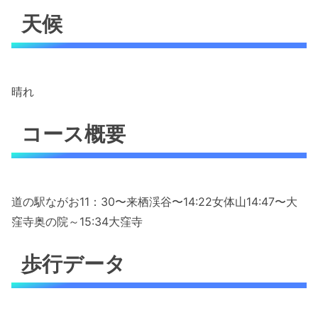
天候
晴れ
コース概要
道の駅ながお11：30〜来栖渓谷〜14:22女体山14:47〜大
窪寺奥の院～15:34大窪寺
歩行データ