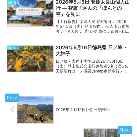
2026年5月5日 安達太良山個人山
山行報告
行 — 智恵子さんの「ほんとの
空」を見に
【山行報告】安達太良山実施日： 2026
年5月5日（火）登山形式： 個人山行参加
者： 1名天候： 晴れ※会員による個人山行
の報告です。会として募集・実施した山
行ではありません。コースあだたら高原
ロープウェイ山麓駅→ ロープウェイ→ あ
2026年5月16日徳島県 日ノ峰・
山行報告
だたら...
大神子
日ノ峰・大神子実施日2026年5月16日
（土）登山形式会山行参加者6名会員6名
天候晴れコース概要yamap参照歩行デー
タ歩行時間：yamap参照距離：yamap参
照累積標高：yamap参照難易度の目安：
初心者向け山行コメント※山行コメント
は...
2026年４月12日(日) 三嶺登山