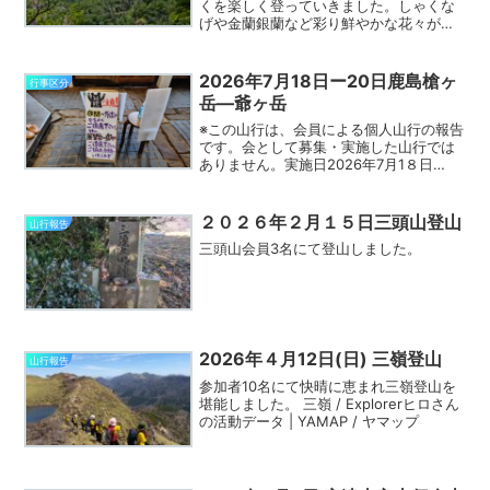
くを楽しく登っていきました。しゃくな
げや金蘭銀蘭など彩り鮮やかな花々が山
行を盛り上げてくれました♪傾山や祖母山
も近くに望めて晴天もあいまって、絶景
を楽しみました😊頂上付近の風が冷たす
2026年7月18日ー20日鹿島槍ヶ
行事区分
ぎていっとき凍えそうに...
岳—爺ヶ岳
※この山行は、会員による個人山行の報告
です。会として募集・実施した山行では
ありません。実施日2026年7月1８日
（土）－7月20日（月）登山形式個人山
行参加者会員1名天候晴れコース概要
Yamap参照歩行データ歩行時間：Yamap
２０２６年２月１５日三頭山登山
山行報告
参照距離：Y...
三頭山会員3名にて登山しました。
2026年４月12日(日) 三嶺登山
山行報告
参加者10名にて快晴に恵まれ三嶺登山を
堪能しました。 三嶺 / Explorerヒロさん
の活動データ | YAMAP / ヤマップ