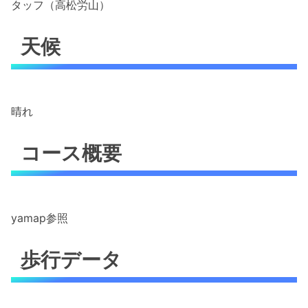
タッフ（高松労山）
天候
晴れ
コース概要
yamap参照
歩行データ