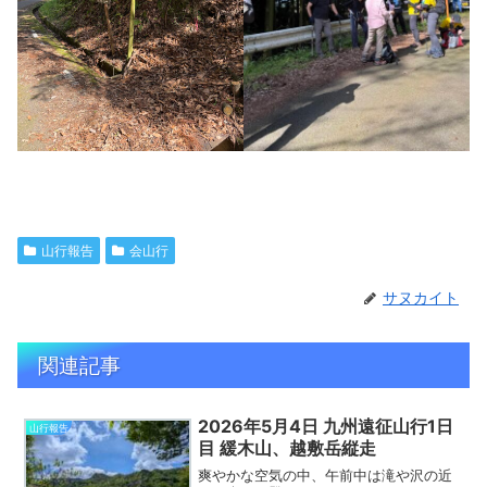
山行報告
会山行
サヌカイト
関連記事
2026年5月4日 九州遠征山行1日
山行報告
目 緩木山、越敷岳縦走
爽やかな空気の中、午前中は滝や沢の近