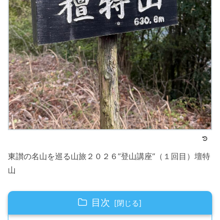
東讃の名山を巡る山旅２０２６”登山講座”（１回目）壇特
山
目次