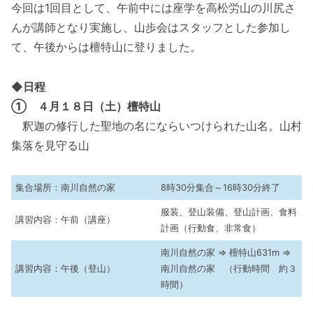
今回は1回目として、午前中には座学を高松労山の川尻さ
んが講師となり実施し、山歩会はスタッフとした参加し
て、午後からは檀特山に登りました。
◆
日程
① ４月１８日（土）檀特山
釈迦の修行した聖地の名にならいつけられた山名。山村
集落を見守る山
集合場所：南川自然の家
8時30分集合～16時30分終了
服装、登山装備、登山計画、食料
講習内容：午前（講座）
計画（行動食、非常食）
南川自然の家 ⇒ 檀特山631m ⇒
講習内容：午後（登山）
南川自然の家 （行動時間 約３
時間）