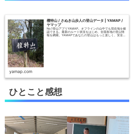
檀特山 / さぬき山歩人の登山データ | YAMAP /
ヤマップ
No.1登山アプリYAMAP。オフラインの山中でも現在地を確
認できる。最新のルート状況をはじめ、全国各地の登山情
報を網羅。YAMAPであなたの登山はもっと楽しく、安全
に。
yamap.com
ひとこと感想