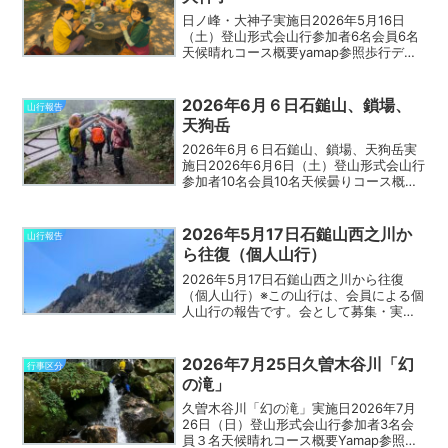
日ノ峰・大神子実施日2026年5月16日
（土）登山形式会山行参加者6名会員6名
天候晴れコース概要yamap参照歩行デー
タ歩行時間：yamap参照距離：yamap参
照累積標高：yamap参照難易度の目安：
初心者向け山行コメント※山行コメント
2026年6月６日石鎚山、鎖場、
山行報告
は...
天狗岳
2026年6月６日石鎚山、鎖場、天狗岳実
施日2026年6月6日（土）登山形式会山行
参加者10名会員10名天候曇りコース概要
Yamap参照歩行データ歩行時間：Yamap
参照距離：Yamap参照累積標高：Yamap
参照難易度の目安：健脚向け山行...
2026年5月17日石鎚山西之川か
山行報告
ら往復（個人山行）
2026年5月17日石鎚山西之川から往復
（個人山行）※この山行は、会員による個
人山行の報告です。会として募集・実施
した山行ではありません。実施日2026年
5月17日（日）登山形式個人山行参加者5
名会員1名、他4名天候晴れコース概要
2026年7月25日久曽木谷川「幻
行事区分
Yamap...
の滝」
久曽木谷川「幻の滝」実施日2026年7月
26日（日）登山形式会山行参加者3名会
員３名天候晴れコース概要Yamap参照歩