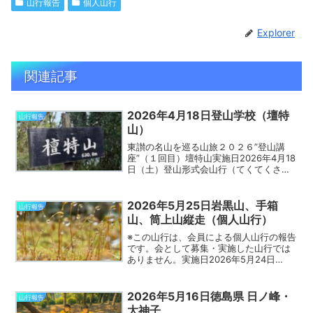
山行報告
個人山行
Explorer
関連記事
2026年4月18日登山学校（壇特
山行報告
山）
東讃の名山を巡る山旅２０２６”登山講
座”（１回目）壇特山実施日2026年4月18
日（土）登山形式会山行（てくてくさぬ
き コース/東讃の名山檀特山、女体山・矢
筈山、水主三山を巡る山旅）参加者6名
（うち2名受講者） ＋ 13名（外部受講
2026年5月25日岩黒山、手箱
山行報告
者）＋ ...
山、筒上山縦走（個人山行）
※この山行は、会員による個人山行の報告
です。会として募集・実施した山行では
ありません。実施日2026年5月24日
（日）登山形式個人山行参加者5名会員1
名、他4名天候雨コース概要時刻地点備考
8:18〜8:19土小屋白石ロッジスタート
2026年5月16日徳島県 日ノ峰・
山行報告
9:02〜...
大神子