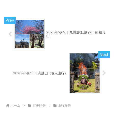
行データ歩行時間：Yamap参照距離：
Yamap参照累積標高：Yamap参照難易度
の目安：一般向け山行コメント※山行コメ
ン...
2026年5月5日 九州遠征山行2日目 祖母
山
2026年5月10日 高越山（個人山行）
ホーム
行事区分
山行報告