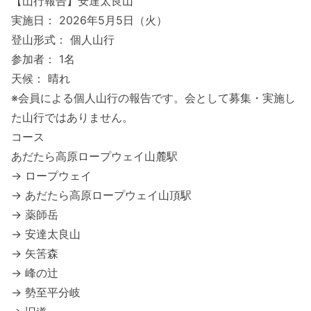
【山行報告】安達太良山
実施日： 2026年5月5日（火）
登山形式： 個人山行
参加者： 1名
天候： 晴れ
※会員による個人山行の報告です。会として募集・実施し
た山行ではありません。
コース
あだたら高原ロープウェイ山麓駅
→ ロープウェイ
→ あだたら高原ロープウェイ山頂駅
→ 薬師岳
→ 安達太良山
→ 矢筈森
→ 峰の辻
→ 勢至平分岐