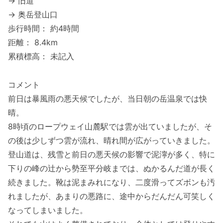
→ 旧道
→ 奥岳登山口
歩行時間： 約4時間
距離： 8.4km
累積標高： 未記入
コメント
前日は暴風雨の悪天候でしたが、当日朝の岳温泉では快
晴。
8時頃のロープウェイ山麓駅では雲が出ていましたが、そ
の後は少しずつ雲が流れ、晴れ間が広がっていきました。
登山道は、残雪と前日の悪天候の影響で泥濘が多く、特に
下りの峰の辻から勢至平分岐までは、ぬかるんだ道が長く
続きました。靴は泥まみれになり、二度滑ってズボンも汚
れましたが、あまりの悪路に、途中からだんだん可笑しく
なってしまいました。