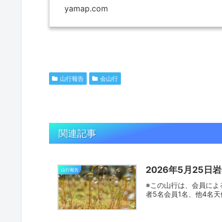
yamap.com
山行報告
会山行
関連記事
2026年5月25
山行報告
※この山行は、会員によ
者5名会員1名、他4名天候