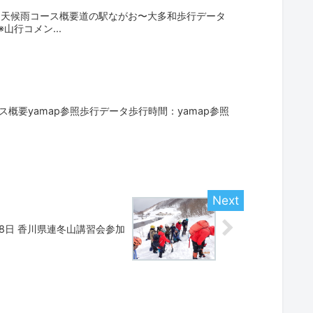
0名天候雨コース概要道の駅ながお〜大多和歩行データ
行コメン...
ス概要yamap参照歩行データ歩行時間：yamap参照
～8日 香川県連冬山講習会参加