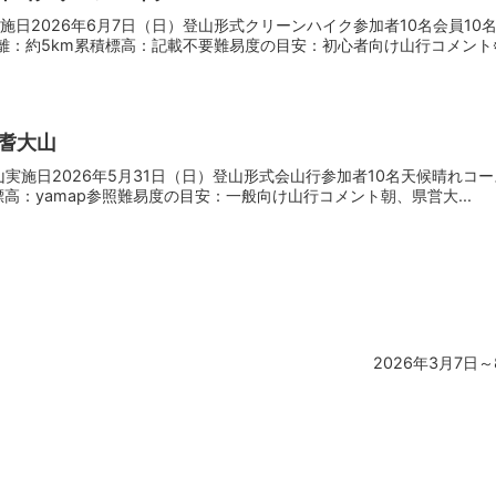
施日2026年6月7日（日）登山形式クリーンハイク参加者10名会員1
離：約5km累積標高：記載不要難易度の目安：初心者向け山行コメント※山
伯耆大山
大山実施日2026年5月31日（日）登山形式会山行参加者10名天候晴れコー
標高：yamap参照難易度の目安：一般向け山行コメント朝、県営大...
2026年3月7日