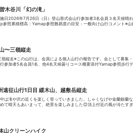
日久曽木谷川「幻の滝」
施日2026年7月26日（日）登山形式会山行参加者3名会員３名天候晴れ
map参照累積標高：Yamap参照難易度の目安：一般向け山行コメント※山行
剣山〜三嶺縦走
山〜三嶺縦走※この山行は、会員による個人山行の報告です。会として募集・
参加者5名会員1名、他4名天候曇りコース概要添付Yamap参照歩行デー
 九州遠征山行1日目 緩木山、越敷岳縦走
中は滝や沢の近くを楽しく登っていきました。しゃくなげや金蘭銀蘭な
めて晴天もあいまって、絶景を楽しみました😊頂上付近の風が冷たすぎて
女体山クリーンハイク