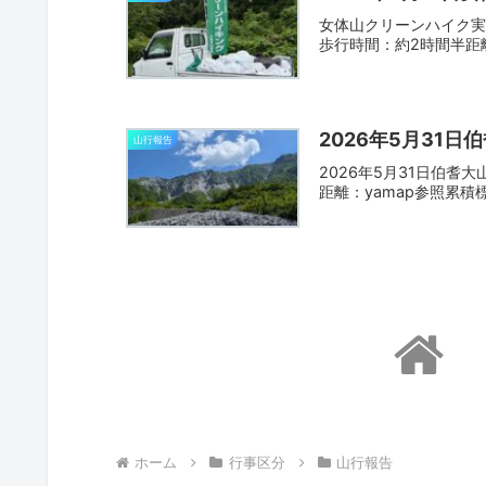
女体山クリーンハイク実
歩行時間：約2時間半距
2026年5月31日
山行報告
2026年5月31日伯耆
距離：yamap参照累積
ホーム
行事区分
山行報告