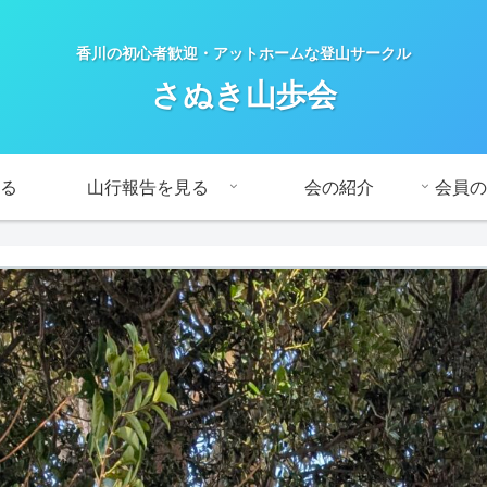
香川の初心者歓迎・アットホームな登山サークル
さぬき山歩会
る
山行報告を見る
会の紹介
会員の