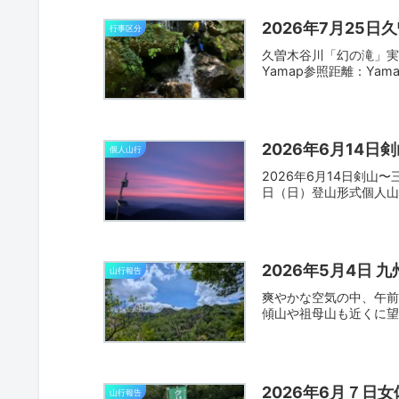
2026年7月25
行事区分
久曽木谷川「幻の滝」実
Yamap参照距離：Ya
2026年6月14日
個人山行
2026年6月14日剣
日（日）登山形式個人山行
2026年5月4日
山行報告
爽やかな空気の中、午前
傾山や祖母山も近くに望
2026年6月７日
山行報告