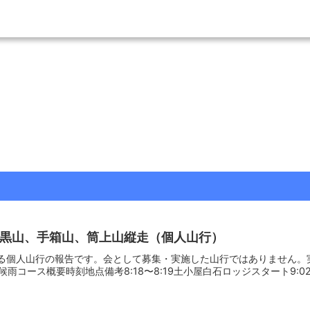
日岩黒山、手箱山、筒上山縦走（個人山行）
る個人山行の報告です。会として募集・実施した山行ではありません。実
雨コース概要時刻地点備考8:18〜8:19土小屋白石ロッジスタート9:02〜